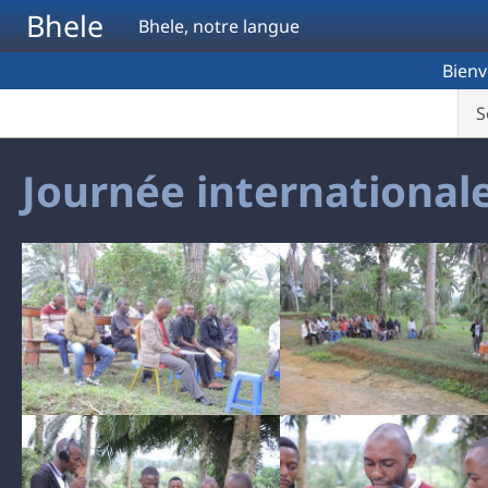
Aller au contenu principal
Bhele
Bhele, notre langue
Bien
S
Journée internationale