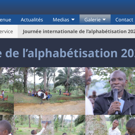
venue
Actualités
Medias
Galerie
Contact
ervice
Journée internationale de l’alphabétisation 20
 de l’alphabétisation 2