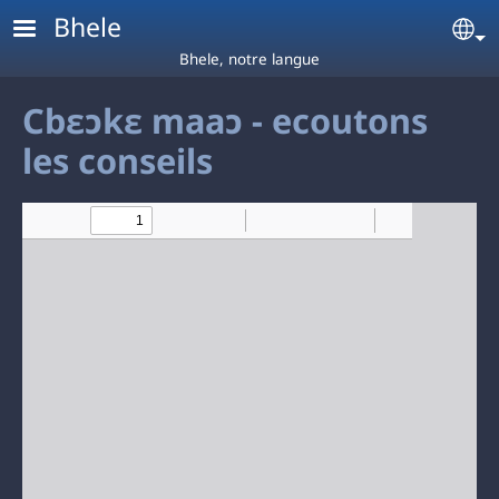
Aller au contenu principal
Bhele
Se
Bhele, notre langue
Cbɛɔkɛ maaɔ - ecoutons
les conseils