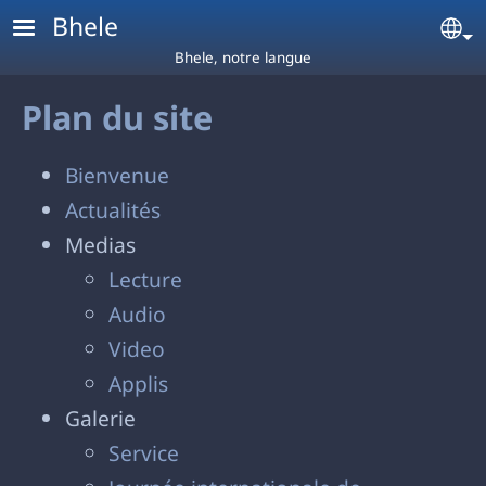
Aller au contenu principal
Bhele
Se
Bhele, notre langue
Plan du site
Bienvenue
Actualités
Medias
Lecture
Audio
Video
Applis
Galerie
Service