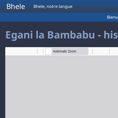
Aller au contenu principal
Bhele
Bhele, notre langue
Bien
Egani la Bambabu - his